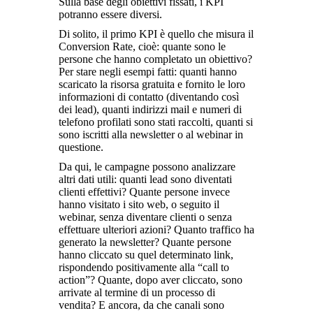
Sulla base degli obiettivi fissati, i KPI
potranno essere diversi.
Di solito, il primo KPI è quello che misura il
Conversion Rate, cioè: quante sono le
persone che hanno completato un obiettivo?
Per stare negli esempi fatti: quanti hanno
scaricato la risorsa gratuita e fornito le loro
informazioni di contatto (diventando così
dei lead), quanti indirizzi mail e numeri di
telefono profilati sono stati raccolti, quanti si
sono iscritti alla newsletter o al webinar in
questione.
Da qui, le campagne possono analizzare
altri dati utili: quanti lead sono diventati
clienti effettivi? Quante persone invece
hanno visitato i sito web, o seguito il
webinar, senza diventare clienti o senza
effettuare ulteriori azioni? Quanto traffico ha
generato la newsletter? Quante persone
hanno cliccato su quel determinato link,
rispondendo positivamente alla “call to
action”? Quante, dopo aver cliccato, sono
arrivate al termine di un processo di
vendita? E ancora, da che canali sono