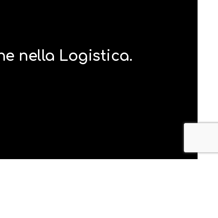
ne nella Logistica.
ilano
g.it