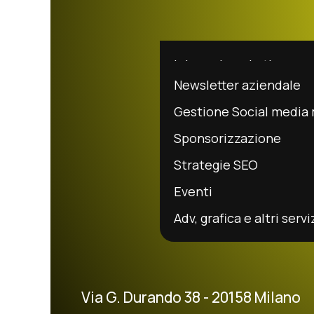
Inbound marketing
Newsletter aziendale
Content marketing
Gestione Social media
Strategie di Lead gene
Sponsorizzazione
Marketing in outsourci
Strategie SEO
Eventi
Adv, grafica e altri servi
Via G. Durando 38 - 20158 Milano