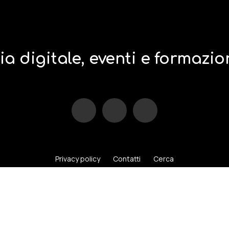
a digitale, eventi e formazio
Privacy policy
Contatti
Cerca
Consulting S.r.l. | Sede operativa: Via Giovanni Durando 38 – 20158 M
. +39 02.3322.0352 Fax: +39 02.7396.0156 E-mail:
info@mlcconsultin
P.Iva/C.F. 04914830965 – REA 1781610